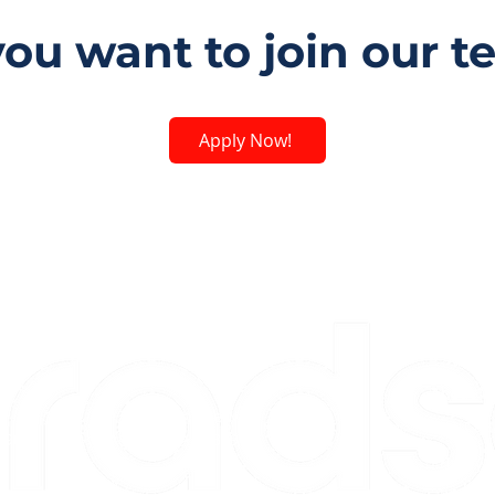
ou want to join our 
Apply Now!
ABOUT
Contact 
Radsoft USA
About U
1372 Peachtree NE
Our Capa
090
Atlanta, GA 30309
USA
Privacy 