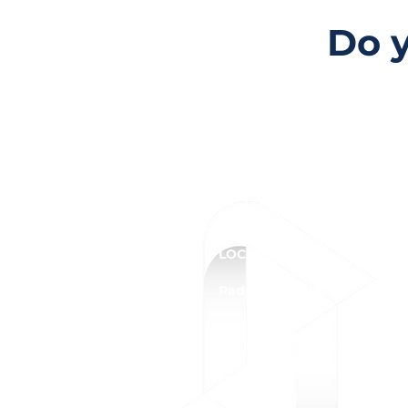
Do y
LOCATIONS
Radsoft LATAM
Blvd. Bernardo Quintana 300
Centro Sur, Querétaro, Qro. 76
MEX