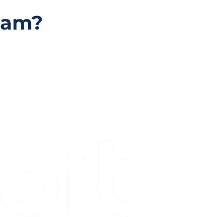
team?
 RADSOFT
Us
s
bilities
Notice